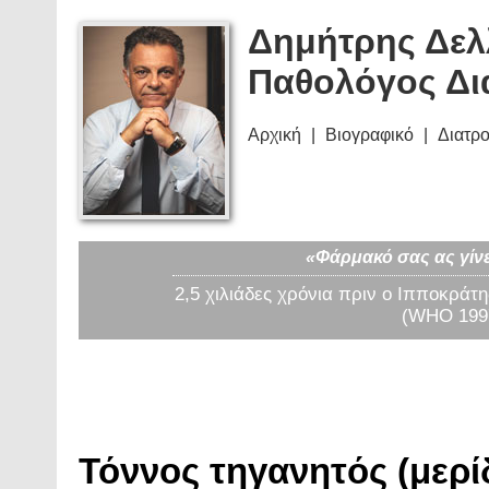
Δημήτρης Δελ
Παθολόγος Δι
Αρχική
Βιογραφικό
Διατρ
«Φάρμακό σας ας γίνε
2,5 χιλιάδες χρόνια πριν ο Ιπποκράτη
(WHO 1997
Τόννος τηγανητός (μερίδ