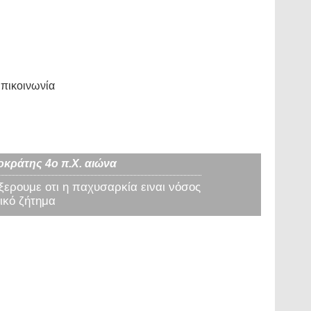
πικοινωνία
οκράτης 4ο π.Χ. αιώνα
 ξερουμε οτι η παχυσαρκία ειναι νόσος
ικό ζήτημα