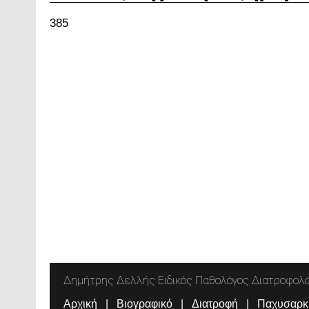
385
Δημήτρης Δελλής Ειδικός Παθολόγος Διατροφολ
Αρχική
Βιογραφικό
Διατροφή
Παχυσαρκ