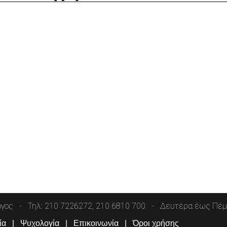
όγος
Τηλ: 210 7226272, 210 6810 700
Δευτέρα έως Πέμπ
ία
Ψυχολογία
Επικοινωνία
Όροι χρήσης