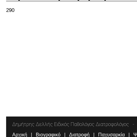
290
Δημήτρης Δελλής Ειδικός Παθολόγος Διατροφολόγος
Αρχική
Βιογραφικό
Διατροφή
Παχυσαρκία
Ψ