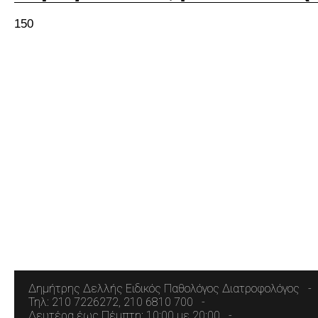
150
Δημήτρης Δελλής Ειδικός Παθολόγος Διατροφολόγος
Τηλ: 210 7226272, 210 6810 700
Δευτέρα έως Πέμπτη: 10:00 με 20:00