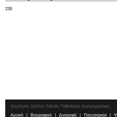
230
Δημήτρης Δελλής Ειδικός Παθολόγος Διατροφολόγος
Αρχική
Βιογραφικό
Διατροφή
Παχυσαρκία
Ψ