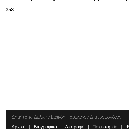
358
Δημήτρης Δελλής Ειδικός Παθολόγος Διατροφολόγος
Αρχική
Βιογραφικό
Διατροφή
Παχυσαρκία
Ψ