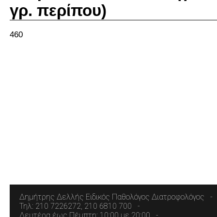
γρ. περίπου)
460
Δημήτρης Δελλής Ειδικός Παθολόγος Διατροφολόγος
Τηλ: 210 7226272, 210 6810 700
Δευτέρα έως Πέμπτη: 10:00 με 20:00