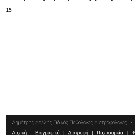
15
Δημήτρης Δελλής Ειδικός Παθολόγος Διατροφολόγος
Αρχική
Βιογραφικό
Διατροφή
Παχυσαρκία
Ψ