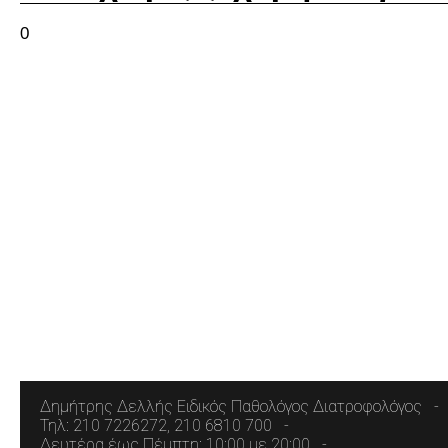
0
Δημήτρης Δελλής Ειδικός Παθολόγος Διατροφολόγος
Τηλ: 210 7226272, 210 6810 700
Δευτέρα έως Πέμπτη: 10:00 με 20:00