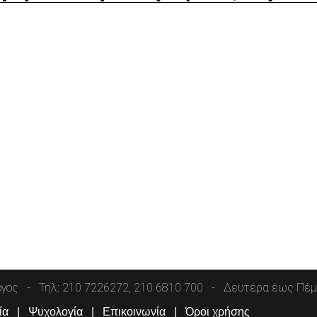
όγος
Τηλ: 210 7226272, 210 6810 700
Δευτέρα έως Πέμπ
ία
Ψυχολογία
Επικοινωνία
Όροι χρήσης