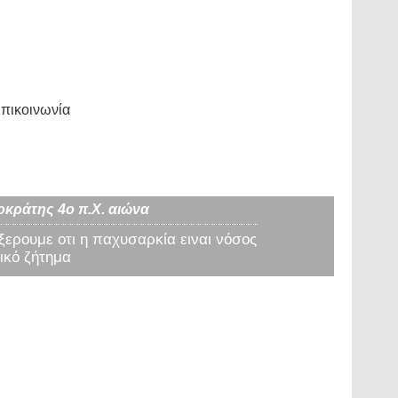
πικοινωνία
οκράτης 4ο π.Χ. αιώνα
 ξερουμε οτι η παχυσαρκία ειναι νόσος
ικό ζήτημα