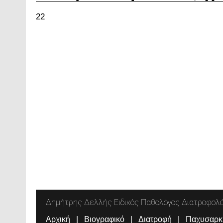
22
Δημήτρης Δελλής Ειδικός Παθολόγος Διατροφολ
Αρχική
Βιογραφικό
Διατροφή
Παχυσαρκ