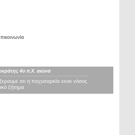
πικοινωνία
οκράτης 4ο π.Χ. αιώνα
 ξερουμε οτι η παχυσαρκία ειναι νόσος
ικό ζήτημα