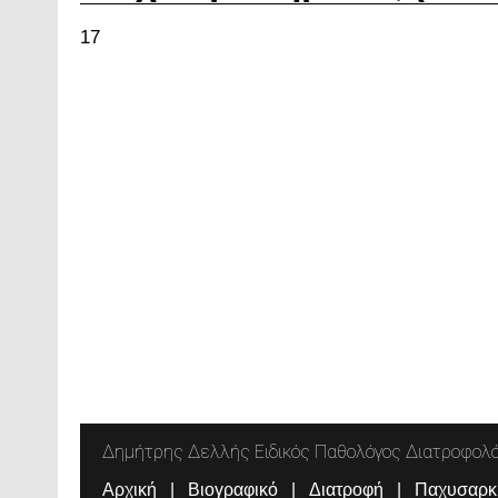
17
Δημήτρης Δελλής Ειδικός Παθολόγος Διατροφολ
Αρχική
Βιογραφικό
Διατροφή
Παχυσαρκ