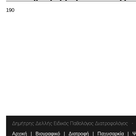
190
Δημήτρης Δελλής Ειδικός Παθολόγος Διατροφολόγος
Αρχική
Βιογραφικό
Διατροφή
Παχυσαρκία
Ψ