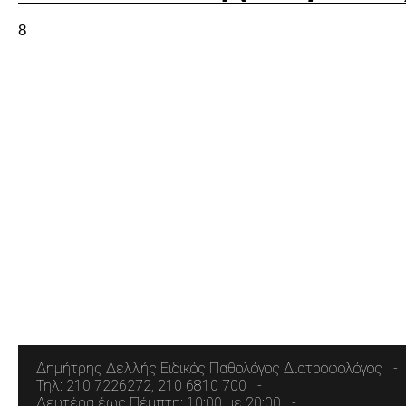
8
Δημήτρης Δελλής Ειδικός Παθολόγος Διατροφολόγος
Τηλ: 210 7226272, 210 6810 700
Δευτέρα έως Πέμπτη: 10:00 με 20:00