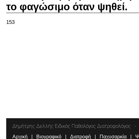
το φαγώσιμο όταν ψηθεί.
153
Δημήτρης Δελλής Ειδικός Παθολόγος Διατροφολόγος
Αρχική
Βιογραφικό
Διατροφή
Παχυσαρκία
Ψ