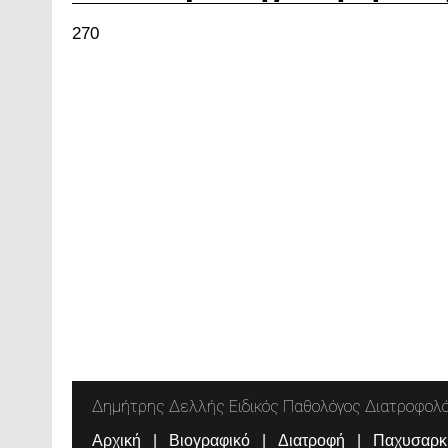
270
Δημήτρης Δελλής Ειδικός Παθολόγος Διατροφολ
Αρχική
Βιογραφικό
Διατροφή
Παχυσαρκ