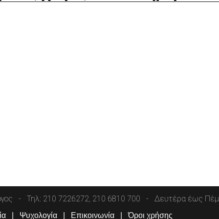
όγος
Τηλ: 210 7226272, 210 6810 700
Δευτέρα έως Πέμπ
ία
Ψυχολογία
Επικοινωνία
Όροι χρήσης