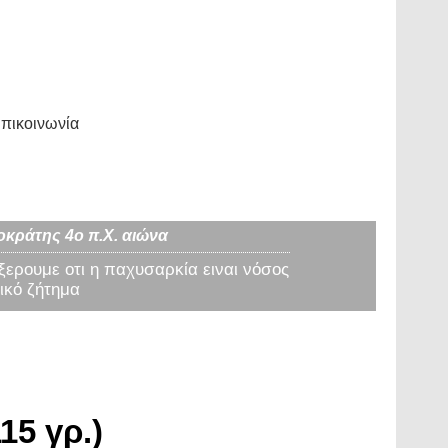
πικοινωνία
οκράτης 4ο π.Χ. αιώνα
 ξερουμε οτι η παχυσαρκία ειναι νόσος
ικό ζήτημα
15 γρ.)