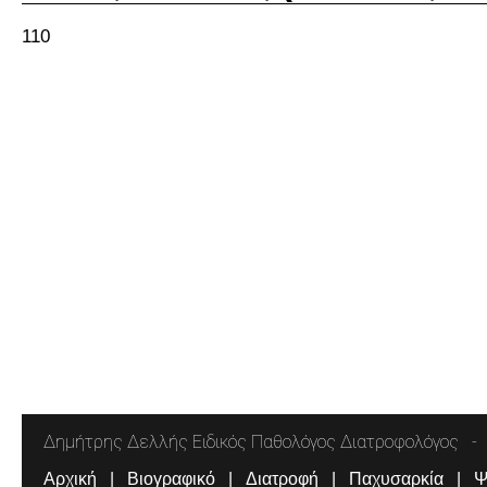
110
Δημήτρης Δελλής Ειδικός Παθολόγος Διατροφολόγος
Αρχική
Βιογραφικό
Διατροφή
Παχυσαρκία
Ψ