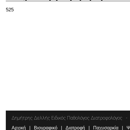
525
Δημήτρης Δελλής Ειδικός Παθολόγος Διατροφολόγος
Αρχική
Βιογραφικό
Διατροφή
Παχυσαρκία
Ψ