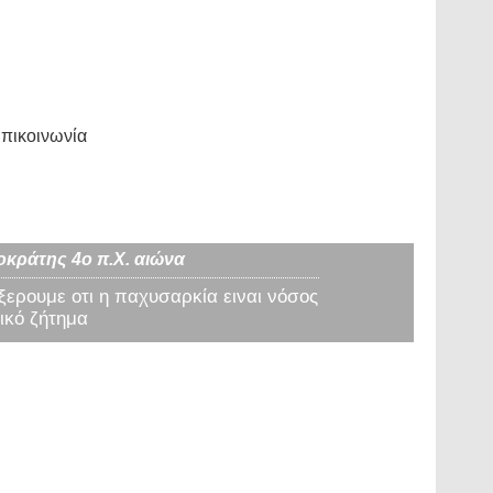
πικοινωνία
οκράτης 4ο π.Χ. αιώνα
 ξερουμε οτι η παχυσαρκία ειναι νόσος
ικό ζήτημα