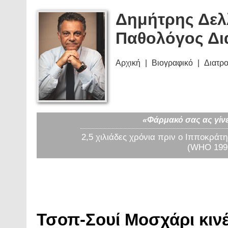
Δημήτρης Δελ
Παθολόγος Δι
Αρχική
Βιογραφικό
Διατρ
«Φάρμακό σας ας γίνε
2,5 χιλιάδες χρόνια πριν ο Ιπποκράτη
(WHO 1997
Τσοπ-Σουί Μοσχάρι κινέ