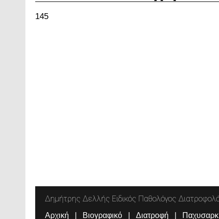
145
Δημήτρης Δελλής Ειδικός Παθολόγος Διατροφολ
Αρχική
Βιογραφικό
Διατροφή
Παχυσαρκ