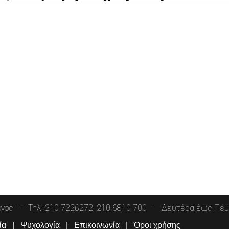
όγος
Τηλ: 210 7226272, 210 6810 700
Δευτέρα έως Πέμπ
ία
Ψυχολογία
Επικοινωνία
Όροι χρήσης