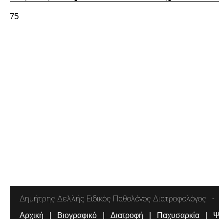
75
Δημήτρης Δελλής Ειδικός Παθολόγος Διατροφολόγος
Αρχική
Βιογραφικό
Διατροφή
Παχυσαρκία
Ψ