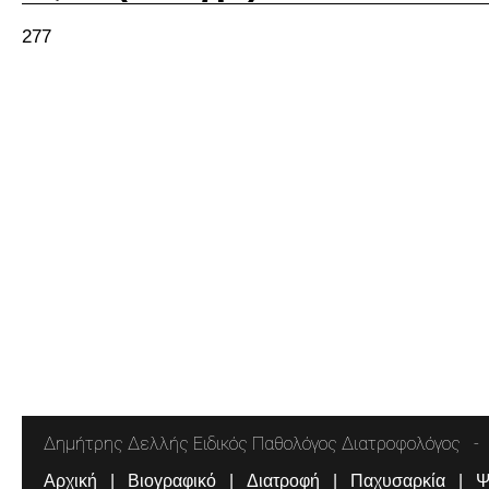
277
Δημήτρης Δελλής Ειδικός Παθολόγος Διατροφολόγος
Αρχική
Βιογραφικό
Διατροφή
Παχυσαρκία
Ψ