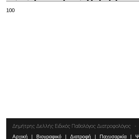
100
Δημήτρης Δελλής Ειδικός Παθολόγος Διατροφολόγος
Αρχική
Βιογραφικό
Διατροφή
Παχυσαρκία
Ψ