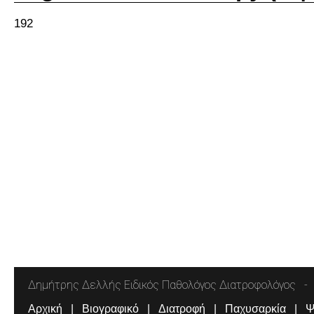
192
Δημήτρης Δελλής Ειδικός Παθολόγος Διατροφολόγος
Αρχική
Βιογραφικό
Διατροφή
Παχυσαρκία
Ψ