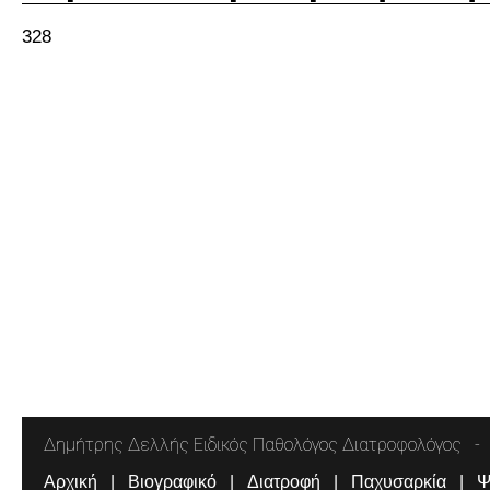
328
Δημήτρης Δελλής Ειδικός Παθολόγος Διατροφολόγος
Αρχική
Βιογραφικό
Διατροφή
Παχυσαρκία
Ψ