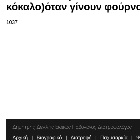
κόκαλο)όταν γίνουν φούρν
1037
Δημήτρης Δελλής Ειδικός Παθολόγος Διατροφολόγος
Αρχική
Βιογραφικό
Διατροφή
Παχυσαρκία
Ψ