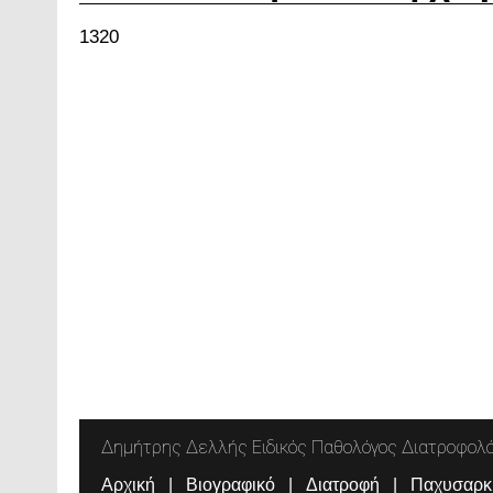
1320
Δημήτρης Δελλής Ειδικός Παθολόγος Διατροφολ
Αρχική
Βιογραφικό
Διατροφή
Παχυσαρκ