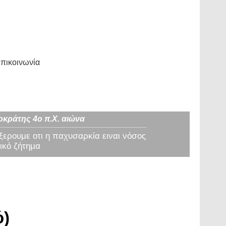
πικοινωνία
οκράτης 4ο π.Χ. αιώνα
 ξερουμε οτι η παχυσαρκία ειναι νόσος
ικό ζήτημα
ό)