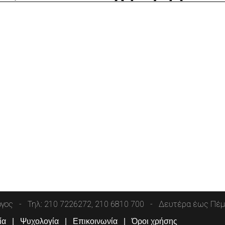
όγος
Τηλ: 210 7226272, 210 6810 700
Δευτέρα έως Πέμπ
ία
Ψυχολογία
Επικοινωνία
Όροι χρήσης