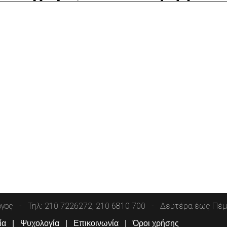
όγος
Τηλ: 210 7226272, 210 6810 700
Δευτέρα έως Πέμπ
ία
Ψυχολογία
Επικοινωνία
Όροι χρήσης