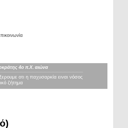
πικοινωνία
οκράτης 4ο π.Χ. αιώνα
 ξερουμε οτι η παχυσαρκία ειναι νόσος
ικό ζήτημα
ό)