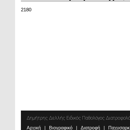
2180
Δημήτρης Δελλής Ειδικός Παθολόγος Διατροφολ
Αρχική
Βιογραφικό
Διατροφή
Παχυσαρκ