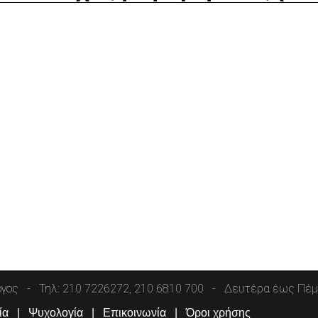
όγος
Τηλ: 210 7226272, 210 6810 700
Δευτέρα έως Πέμπ
ία
Ψυχολογία
Επικοινωνία
Όροι χρήσης