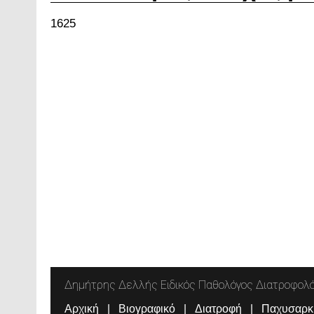
1625
Δημήτρης Δελλής Ειδικός Παθολόγος Διατροφολ
Αρχική
Βιογραφικό
Διατροφή
Παχυσαρκ