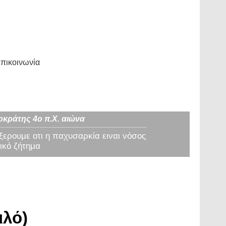
πικοινωνία
οκράτης 4ο π.Χ. αιώνα
 ξερουμε οτι η παχυσαρκία ειναι νόσος
ικό ζήτημα
ιλό)