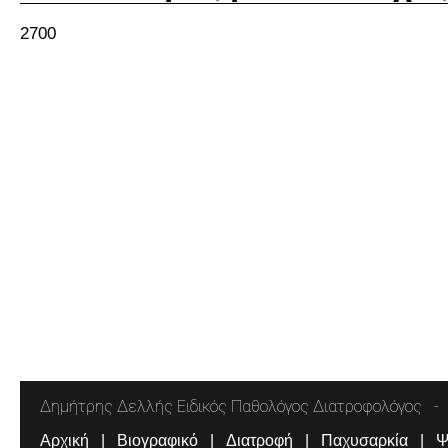
2700
Δημήτρης Δελλής Ειδικός Παθολόγος Διατροφολόγος
Αρχική
Βιογραφικό
Διατροφή
Παχυσαρκία
Ψ