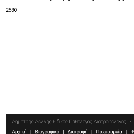
2580
Δημήτρης Δελλής Ειδικός Παθολόγος Διατροφολόγος
Αρχική
Βιογραφικό
Διατροφή
Παχυσαρκία
Ψ