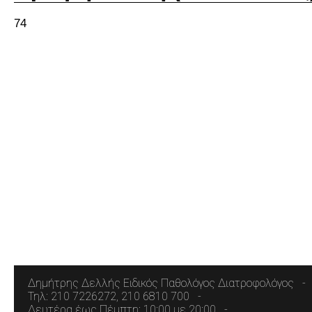
74
Δημήτρης Δελλής Ειδικός Παθολόγος Διατροφολόγος
Τηλ: 210 7226272, 210 6810 700
Δευτέρα έως Πέμπτη: 10:00 με 20:00