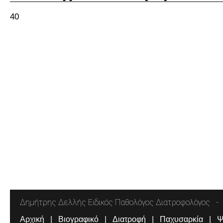
40
Δημήτρης Δελλής Ειδικός Παθολόγος Διατροφολόγος
Αρχική
Βιογραφικό
Διατροφή
Παχυσαρκία
Ψ