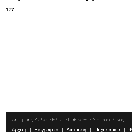
177
Δημήτρης Δελλής Ειδικός Παθολόγος Διατροφολόγος
Αρχική
Βιογραφικό
Διατροφή
Παχυσαρκία
Ψ