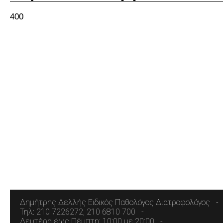
400
Δημήτρης Δελλής Ειδικός Παθολόγος Διατροφολόγος
Τηλ: 210 7226272, 210 6810 700
Δευτέρα έως Πέμπτη: 10:00 με 20:00