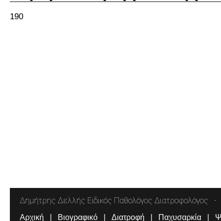
190
Δημήτρης Δελλής Ειδικός Παθολόγος Διατροφολόγος
Αρχική
Βιογραφικό
Διατροφή
Παχυσαρκία
Ψ