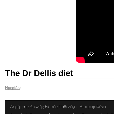
The Dr Dellis diet
Ημερίδες
Δημήτρης Δελλής Ειδικός Παθολόγος Διατροφολόγος