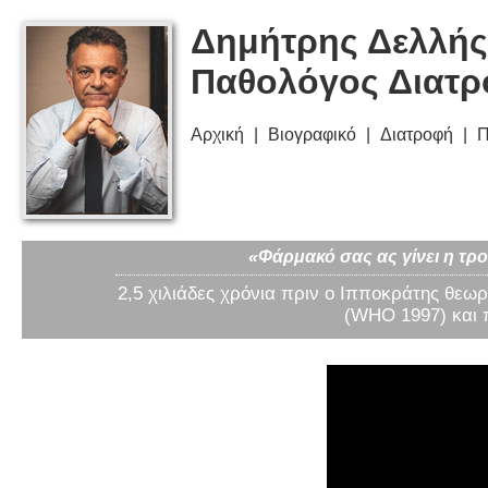
Δημήτρης Δελλής
Παθολόγος Διατ
Αρχική
Βιογραφικό
Διατροφή
Π
«Φάρμακό σας ας γίνει η τρο
2,5 χιλιάδες χρόνια πριν ο Ιπποκράτης θεωρ
(WHO 1997) και 