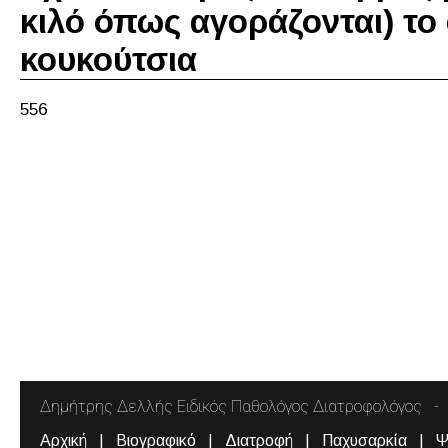
κιλό όπως αγοράζονται) το
κουκούτσια
556
Δημήτρης Δελλής Ειδικός Παθολόγος Διατροφολόγος
Αρχική
Βιογραφικό
Διατροφή
Παχυσαρκία
Ψ