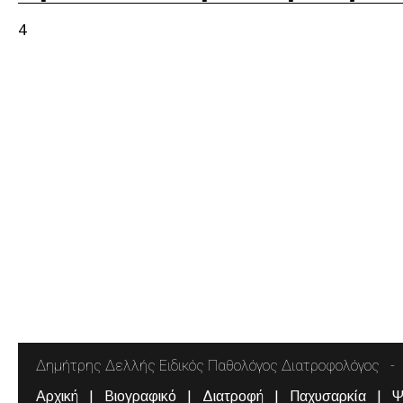
4
Δημήτρης Δελλής Ειδικός Παθολόγος Διατροφολόγος
Αρχική
Βιογραφικό
Διατροφή
Παχυσαρκία
Ψ