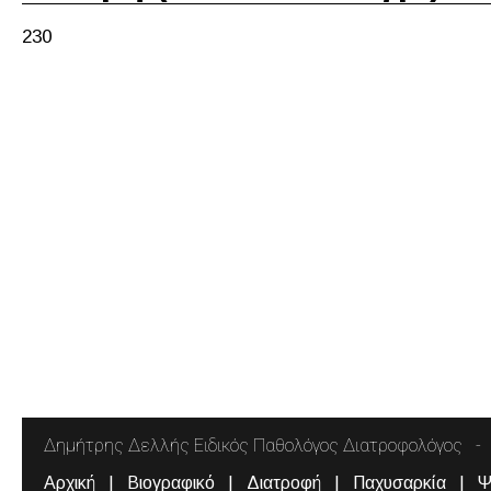
230
Δημήτρης Δελλής Ειδικός Παθολόγος Διατροφολόγος
Αρχική
Βιογραφικό
Διατροφή
Παχυσαρκία
Ψ