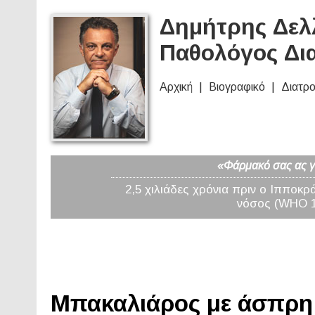
Δημήτρης Δελλ
Παθολόγος Δι
Αρχική
Βιογραφικό
Διατρ
«Φάρμακό σας ας γί
2,5 χιλιάδες χρόνια πριν ο Ιπποκρ
νόσος (WHO 19
Μπακαλιάρος με άσπρη 