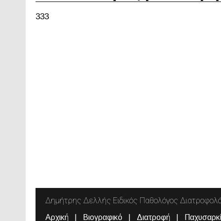
333
Δημήτρης Δελλής Ειδικός Παθολόγος Διατροφολ
Αρχική
Βιογραφικό
Διατροφή
Παχυσαρκ