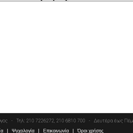
όγος
Τηλ: 210 7226272, 210 6810 700
Δευτέρα έως Πέμπ
ία
Ψυχολογία
Επικοινωνία
Όροι χρήσης