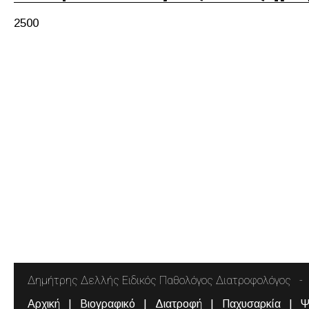
2500
Δημήτρης Δελλής Ειδικός Παθολόγος Διατροφολόγος
Αρχική
Βιογραφικό
Διατροφή
Παχυσαρκία
Ψ