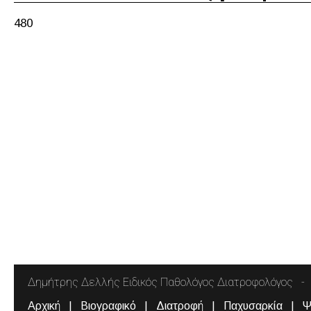
480
Δημήτρης Δελλής Ειδικός Παθολόγος Διατροφολόγος
Αρχική
Βιογραφικό
Διατροφή
Παχυσαρκία
Ψ