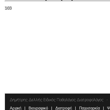
103
Δημήτρης Δελλής Ειδικός Παθολόγος Διατροφολόγος
Αρχική
Βιογραφικό
Διατροφή
Παχυσαρκία
Ψ