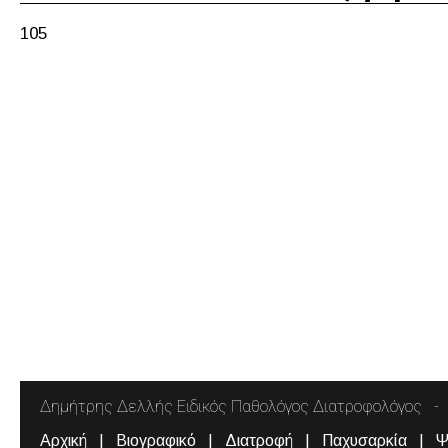
105
Δημήτρης Δελλής Ειδικός Παθολόγος Διατροφολόγος
Αρχική
Βιογραφικό
Διατροφή
Παχυσαρκία
Ψ