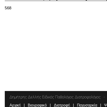
568
Δημήτρης Δελλής Ειδικός Παθολόγος Διατροφολόγος
Αρχική
Βιογραφικό
Διατροφή
Παχυσαρκία
Ψ