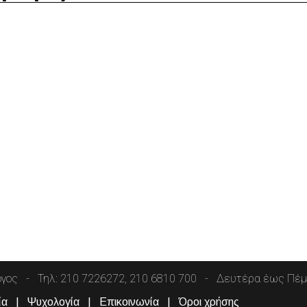
όγος
Τηλ: 210 7226272, 210 6810 700
Δευτέρα έως Πέμπ
ία
Ψυχολογία
Επικοινωνία
Όροι χρήσης