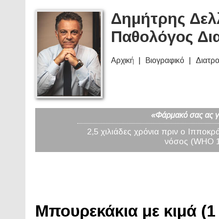
Δημήτρης Δελλ
Παθολόγος Δι
Αρχική
Βιογραφικό
Διατρ
«Φάρμακό σας ας γί
2,5 χιλιάδες χρόνια πριν ο Ιπποκρ
νόσος (WHO 19
Μπουρεκάκια με κιμά (1