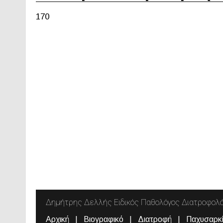
170
Δημήτρης Δελλής Ειδικός Παθολόγος Διατροφολ
Αρχική
Βιογραφικό
Διατροφή
Παχυσαρκ