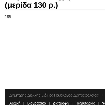
(μερίδα 130 ρ.)
185
Δημήτρης Δελλής Ειδικός Παθολόγος Διατροφολόγος
Αρχική
Βιογραφικό
Διατροφή
Παχυσαρκία
Ψ