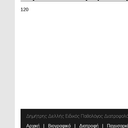
120
Δημήτρης Δελλής Ειδικός Παθολόγος Διατροφολ
Αρχική
Βιογραφικό
Διατροφή
Παχυσαρκ