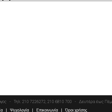
όγος
Τηλ: 210 7226272, 210 6810 700
Δευτέρα έως Πέμπ
ία
Ψυχολογία
Επικοινωνία
Όροι χρήσης