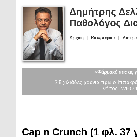
Δημήτρης Δελλ
Παθολόγος Δι
Αρχική
Βιογραφικό
Διατρ
«Φάρμακό σας ας γί
2,5 χιλιάδες χρόνια πριν ο Ιπποκρ
νόσος (WHO 19
Cap n Crunch (1 φλ. 37 γ