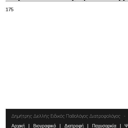
175
Δημήτρης Δελλής Ειδικός Παθολόγος Διατροφολόγος
Αρχική
Βιογραφικό
Διατροφή
Παχυσαρκία
Ψ