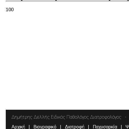
100
Δημήτρης Δελλής Ειδικός Παθολόγος Διατροφολόγος
Αρχική
Βιογραφικό
Διατροφή
Παχυσαρκία
Ψ