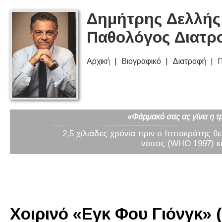
Δημήτρης Δελλής 
Παθολόγος Διατρ
Αρχική
Βιογραφικό
Διατροφή
Π
«Φάρμακό σας ας γίνει η τ
2,5 χιλιάδες χρόνια πριν ο Ιπποκράτης θ
νόσος (WHO 1997) κα
Χοιρινό «Εγκ Φου Γιόνγκ» (