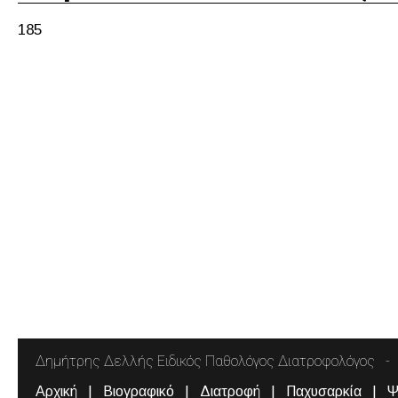
185
Δημήτρης Δελλής Ειδικός Παθολόγος Διατροφολόγος
Αρχική
Βιογραφικό
Διατροφή
Παχυσαρκία
Ψ