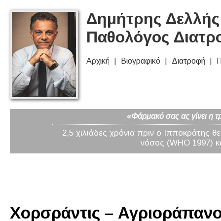
Δημήτρης Δελλής 
Παθολόγος Διατρ
Αρχική
Βιογραφικό
Διατροφή
Π
«Φάρμακό σας ας γίνει η τ
2,5 χιλιάδες χρόνια πριν ο Ιπποκράτης θ
νόσος (WHO 1997) κα
Χορσράντις – Αγριοράπανο 