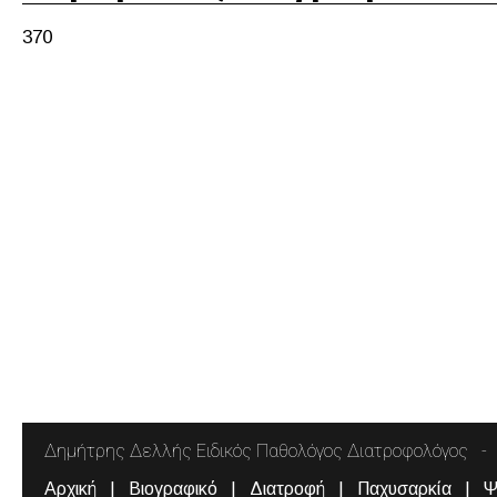
370
Δημήτρης Δελλής Ειδικός Παθολόγος Διατροφολόγος
Αρχική
Βιογραφικό
Διατροφή
Παχυσαρκία
Ψ